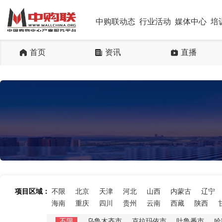
中购联动态
行业活动
媒体中心
培
首页
资讯
直播
项目区域：
不限
北京
天津
河北
山西
内蒙古
辽宁
海南
重庆
四川
贵州
云南
西藏
陕西
不限
乌鲁木齐市
克拉玛依市
吐鲁番市
哈