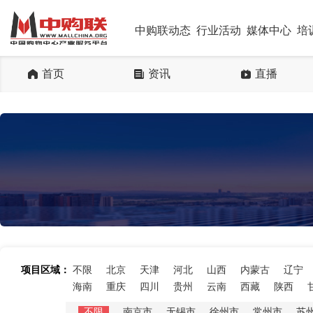
中购联动态
行业活动
媒体中心
培
首页
资讯
直播
项目区域：
不限
北京
天津
河北
山西
内蒙古
辽宁
海南
重庆
四川
贵州
云南
西藏
陕西
不限
南京市
无锡市
徐州市
常州市
苏