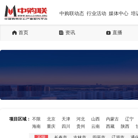
中购联动态
行业活动
媒体中心
培
首页
资讯
直播
项目区域：
不限
北京
天津
河北
山西
内蒙古
辽宁
海南
重庆
四川
贵州
云南
西藏
陕西
不限
长春市
吉林市
四平市
辽源市
通