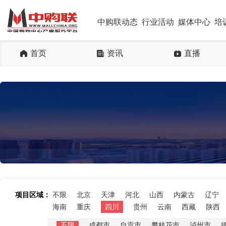
中购联动态
行业活动
媒体中心
培
首页
资讯
直播
项目区域：
不限
北京
天津
河北
山西
内蒙古
辽宁
海南
重庆
四川
贵州
云南
西藏
陕西
不限
成都市
自贡市
攀枝花市
泸州市