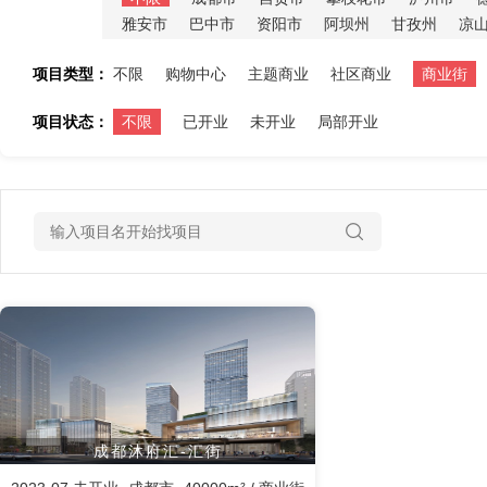
雅安市
巴中市
资阳市
阿坝州
甘孜州
凉
项目类型：
不限
购物中心
主题商业
社区商业
商业街
项目状态：
不限
已开业
未开业
局部开业
成都沐府汇-汇街