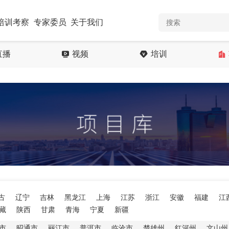
培训考察
专家委员
关于我们
直播
视频
培训
古
辽宁
吉林
黑龙江
上海
江苏
浙江
安徽
福建
江
藏
陕西
甘肃
青海
宁夏
新疆
市
昭通市
丽江市
普洱市
临沧市
楚雄州
红河州
文山州