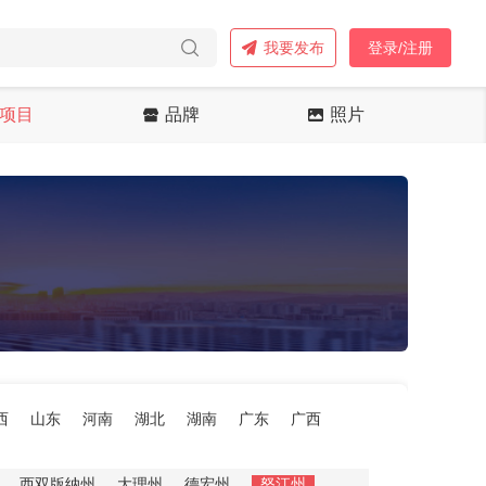
我要发布
登录/注册
项目
品牌
照片
西
山东
河南
湖北
湖南
广东
广西
西双版纳州
大理州
德宏州
怒江州