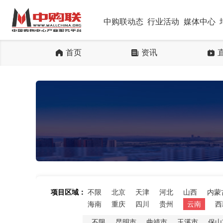
中购联动态
行业活动
媒体中心
首页
资讯
项目区域：
不限
北京
天津
河北
山西
内蒙
海南
重庆
四川
贵州
云南
西
不限
昆明市
曲靖市
玉溪市
保山