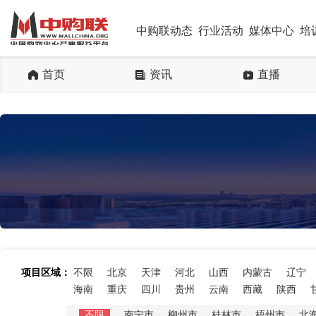
中购联动态
行业活动
媒体中心
培
首页
资讯
直播
项目区域：
不限
北京
天津
河北
山西
内蒙古
辽宁
海南
重庆
四川
贵州
云南
西藏
陕西
不限
南宁市
柳州市
桂林市
梧州市
北