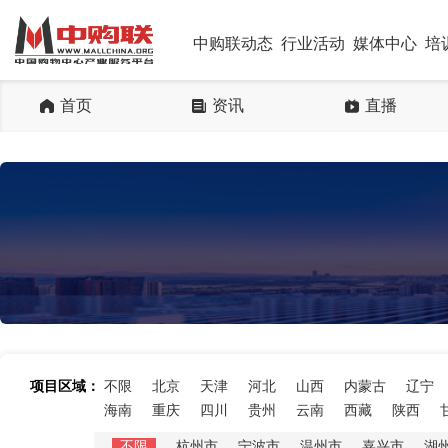
中购联动态
行业活动
媒体中心
培
首页
资讯
直播
项目区域：
不限
北京
天津
河北
山西
内蒙古
辽宁
海南
重庆
四川
贵州
云南
西藏
陕西
不限
杭州市
宁波市
温州市
嘉兴市
湖