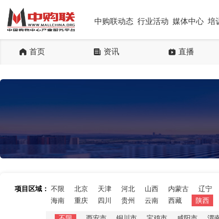
中购联动态
行业活动
媒体中心
培
首页
资讯
直播
项目区域：
不限
北京
天津
河北
山西
内蒙古
辽宁
海南
重庆
四川
贵州
云南
西藏
陕西
不限
西安市
铜川市
宝鸡市
咸阳市
渭