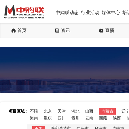
中购联动态
行业活动
媒体中心
培
首页
资讯
直播
项目区域：
不限
北京
天津
河北
山西
内蒙古
辽
海南
重庆
四川
贵州
云南
西藏
陕西
不限
呼和浩特市
包头市
乌海市
赤峰市