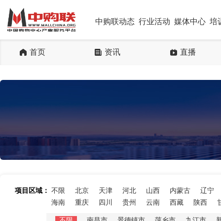
中购联动态
行业活动
媒体中心
培
首页
资讯
直播
项目区域：
不限
北京
天津
河北
山西
内蒙古
辽宁
海南
重庆
四川
贵州
云南
西藏
陕西
不限
南昌市
景德镇市
萍乡市
九江市