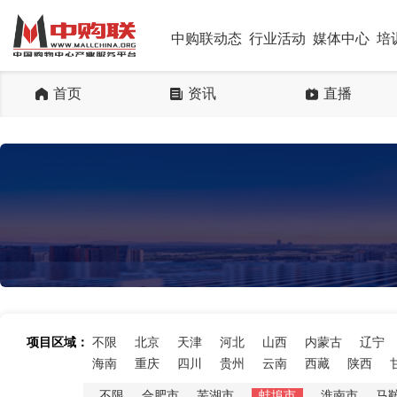
中购联动态
行业活动
媒体中心
培
首页
资讯
直播
项目区域：
不限
北京
天津
河北
山西
内蒙古
辽宁
海南
重庆
四川
贵州
云南
西藏
陕西
不限
合肥市
芜湖市
蚌埠市
淮南市
马