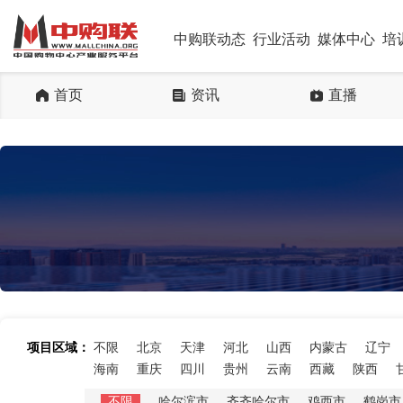
中购联动态
行业活动
媒体中心
培
首页
资讯
直播
项目区域：
不限
北京
天津
河北
山西
内蒙古
辽宁
海南
重庆
四川
贵州
云南
西藏
陕西
不限
哈尔滨市
齐齐哈尔市
鸡西市
鹤岗市