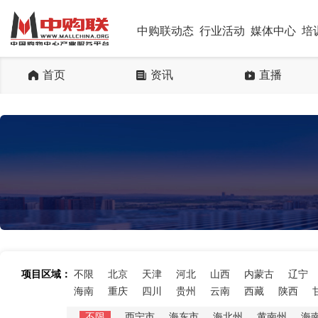
中购联动态
行业活动
媒体中心
培
首页
资讯
直播
项目区域：
不限
北京
天津
河北
山西
内蒙古
辽宁
海南
重庆
四川
贵州
云南
西藏
陕西
不限
西宁市
海东市
海北州
黄南州
海