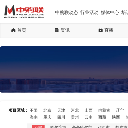
中购联动态
行业活动
媒体中心
培
首页
资讯
直播
项目区域：
不限
北京
天津
河北
山西
内蒙古
辽宁
海南
重庆
四川
贵州
云南
西藏
陕西
不限
哈尔滨市
齐齐哈尔市
鸡西市
鹤岗市