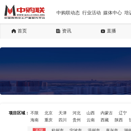
中购联动态
行业活动
媒体中心
培
首页
资讯
直播
项目区域：
不限
北京
天津
河北
山西
内蒙古
辽宁
海南
重庆
四川
贵州
云南
西藏
陕西
不限
杭州市
宁波市
温州市
嘉兴市
湖