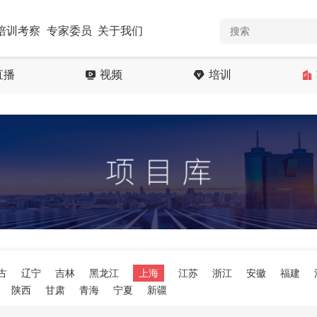
培训考察
专家委员
关于我们
直播
视频
培训
古
辽宁
吉林
黑龙江
上海
江苏
浙江
安徽
福建
陕西
甘肃
青海
宁夏
新疆