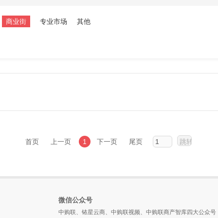
商业街
专业市场
其他
首页
上一页
1
下一页
尾页
微信公众号
中购联、铱星云商、中购联视频、中购联商产智库四大公众号