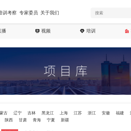
培训考察
专家委员
关于我们
直播
视频
培训
蒙古
辽宁
吉林
黑龙江
上海
江苏
浙江
安徽
福建
陕西
甘肃
青海
宁夏
新疆