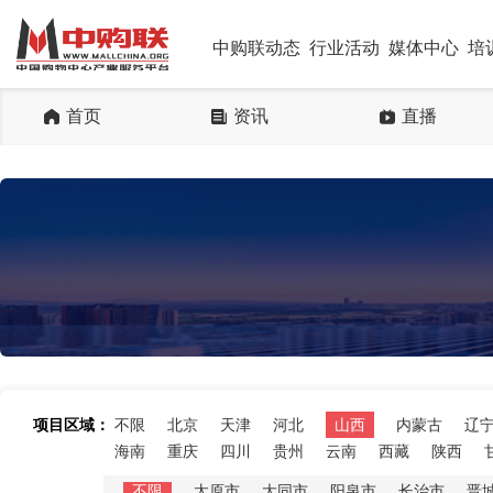
中购联动态
行业活动
媒体中心
培
首页
资讯
直播
项目区域：
不限
北京
天津
河北
山西
内蒙古
辽
海南
重庆
四川
贵州
云南
西藏
陕西
不限
太原市
大同市
阳泉市
长治市
晋