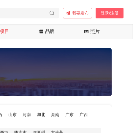
我要发布
登录/注册
项目
品牌
照片
西
山东
河南
湖北
湖南
广东
广西
西市
陇南市
临夏州
甘南州