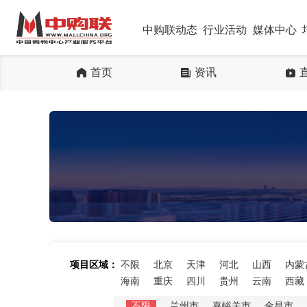
中购联动态
行业活动
媒体中心
首页
资讯
项目区域：
不限
北京
天津
河北
山西
内蒙
海南
重庆
四川
贵州
云南
西藏
不限
兰州市
嘉峪关市
金昌市