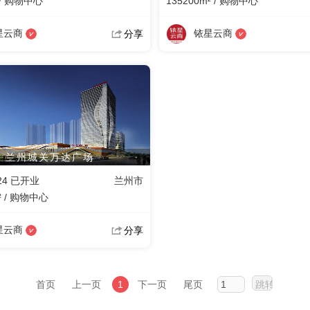
 / 购物中心
135200m² / 购物中心
星云商
铱星云商
分享
兰州城关万达广场
-24 已开业
兰州市
² / 购物中心
星云商
分享
首页
上一页
1
下一页
尾页