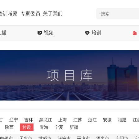
培训考察
专家委员
关于我们
直播
视频
培训
古
辽宁
吉林
黑龙江
上海
江苏
浙江
安徽
福建
江
陕西
甘肃
青海
宁夏
新疆
白银市
天水市
武威市
张掖市
平凉市
酒泉市
庆阳市
定