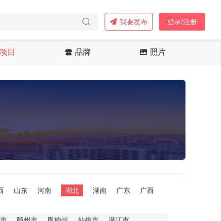
我要发布
登录/注册
项目
品牌
照片
西
山东
河南
湖北
湖南
广东
广西
市
随州市
恩施州
仙桃市
潜江市