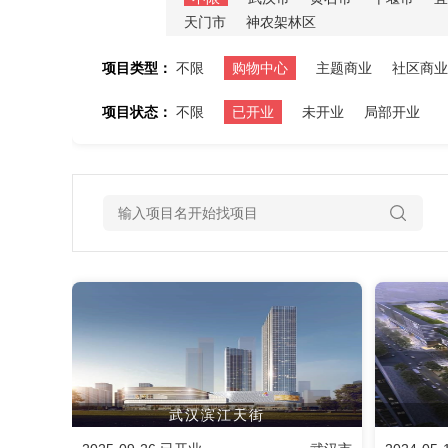
天门市
神农架林区
项目类型：
不限
购物中心
主题商业
社区商业
项目状态：
不限
已开业
未开业
局部开业
武汉滨江天街