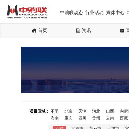
中购联动态
行业活动
媒体中心
首页
资讯
项目区域：
不限
北京
天津
河北
山西
内蒙
海南
重庆
四川
贵州
云南
西藏
不限
武汉市
黄石市
十堰市
宜