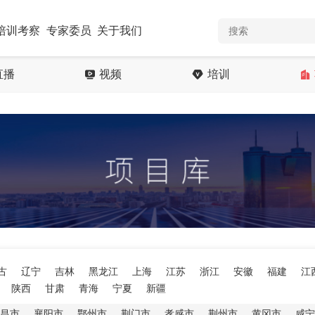
培训考察
专家委员
关于我们
直播
视频
培训
古
辽宁
吉林
黑龙江
上海
江苏
浙江
安徽
福建
江
陕西
甘肃
青海
宁夏
新疆
昌市
襄阳市
鄂州市
荆门市
孝感市
荆州市
黄冈市
咸宁