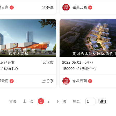
星云商
铱星云商
分享
武汉大悦城
黄冈浠水润达国际购物
-15 已开业
武汉市
2022-05-01 已开业
² / 购物中心
150000m² / 购物中心
星云商
铱星云商
分享
首页
上一页
1
2
下一页
尾页