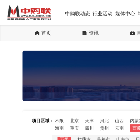
中购联动态
行业活动
媒体中心
首页
资讯
项目区域：
不限
北京
天津
河北
山西
内蒙
海南
重庆
四川
贵州
云南
西
不限
拉萨市
昌都市
山南市
日