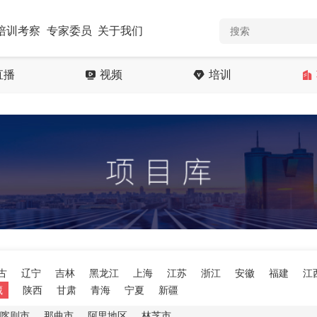
培训考察
专家委员
关于我们
直播
视频
培训
古
辽宁
吉林
黑龙江
上海
江苏
浙江
安徽
福建
江
藏
陕西
甘肃
青海
宁夏
新疆
喀则市
那曲市
阿里地区
林芝市