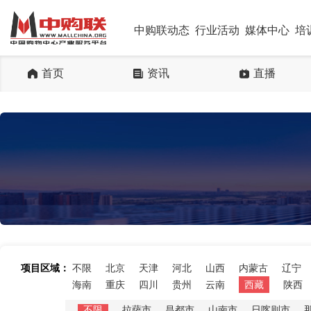
中购联动态
行业活动
媒体中心
培
首页
资讯
直播
项目区域：
不限
北京
天津
河北
山西
内蒙古
辽宁
海南
重庆
四川
贵州
云南
西藏
陕西
不限
拉萨市
昌都市
山南市
日喀则市