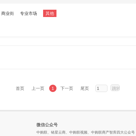
商业街
专业市场
其他
首页
上一页
1
下一页
尾页
微信公众号
中购联、铱星云商、中购联视频、中购联商产智库四大公众号