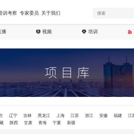
培训考察
专家委员
关于我们
直播
视频
培训
古
辽宁
吉林
黑龙江
上海
江苏
浙江
安徽
福建
江
藏
陕西
甘肃
青海
宁夏
新疆