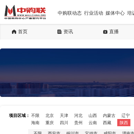
中购联动态
行业活动
媒体中心
培
首页
资讯
直播
项目区域：
不限
北京
天津
河北
山西
内蒙古
辽宁
海南
重庆
四川
贵州
云南
西藏
陕西
不限
西安市
铜川市
宝鸡市
咸阳市
渭南