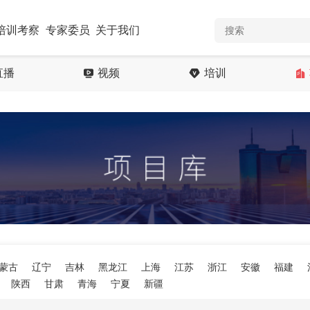
培训考察
专家委员
关于我们
直播
视频
培训
蒙古
辽宁
吉林
黑龙江
上海
江苏
浙江
安徽
福建
陕西
甘肃
青海
宁夏
新疆