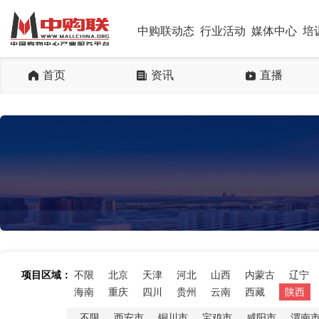
中购联动态
行业活动
媒体中心
培
首页
资讯
直播
项目区域：
不限
北京
天津
河北
山西
内蒙古
辽宁
海南
重庆
四川
贵州
云南
西藏
陕西
不限
西安市
铜川市
宝鸡市
咸阳市
渭南