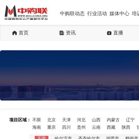
中购联动态
行业活动
媒体中心
培
首页
资讯
直播
项目区域：
不限
北京
天津
河北
山西
内蒙古
辽宁
海南
重庆
四川
贵州
云南
西藏
陕西
不限
哈尔滨市
齐齐哈尔市
鸡西市
鹤岗市