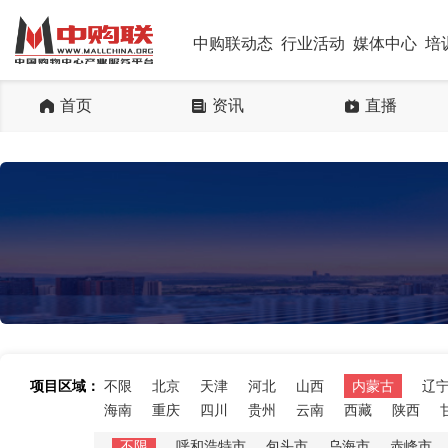
中购联动态
行业活动
媒体中心
培
首页
资讯
直播
项目区域：
不限
北京
天津
河北
山西
内蒙古
辽
海南
重庆
四川
贵州
云南
西藏
陕西
不限
呼和浩特市
包头市
乌海市
赤峰市