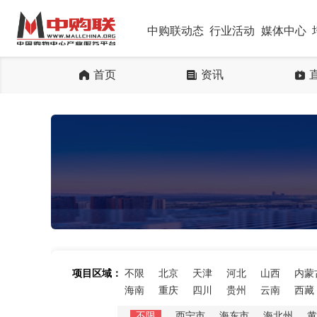
中购联动态
行业活动
媒体中心
首页
资讯
项目区域：
不限
北京
天津
河北
山西
内蒙
海南
重庆
四川
贵州
云南
西藏
不限
西宁市
海东市
海北州
黄