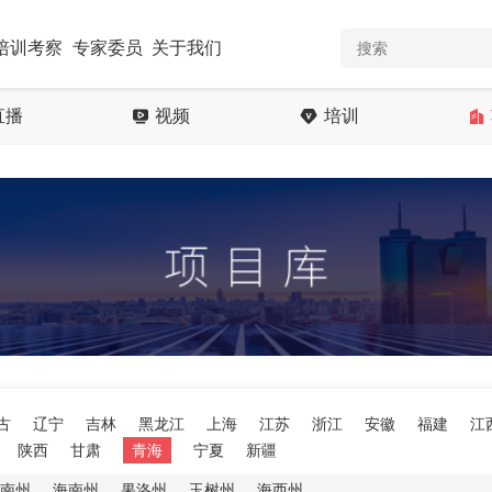
培训考察
专家委员
关于我们
直播
视频
培训
古
辽宁
吉林
黑龙江
上海
江苏
浙江
安徽
福建
江
陕西
甘肃
青海
宁夏
新疆
南州
海南州
果洛州
玉树州
海西州