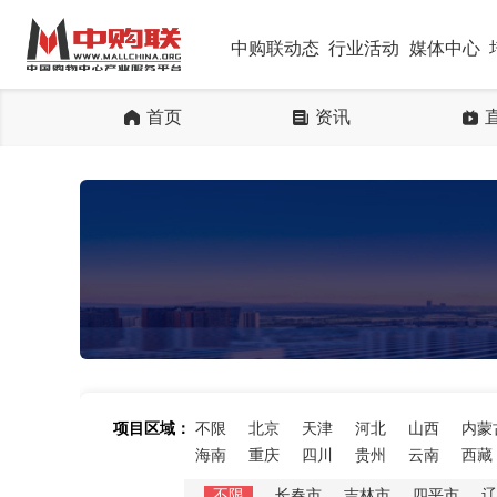
中购联动态
行业活动
媒体中心
首页
资讯
项目区域：
不限
北京
天津
河北
山西
内蒙
海南
重庆
四川
贵州
云南
西藏
不限
长春市
吉林市
四平市
辽