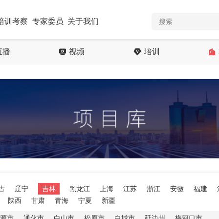
培训考察
专家委员
关于我们
直播
视频
培训
古
辽宁
吉林
黑龙江
上海
江苏
浙江
安徽
福建
陕西
甘肃
青海
宁夏
新疆
源市
通化市
白山市
松原市
白城市
延边州
梅河口市