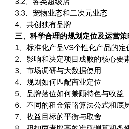
3.2、各类超级店
3.3、宠物业态和二次元业态
4
、
共创
独有品牌
三、
科学
合理
的规划定位及运营策
1、标准化产品VS个性化产品的定
2、
影响和决定项目成败的核心要
3、市场调研与大数据使用
4
、规划如何匹配商业定位
5
、品牌落位
如何兼顾特色与收益
6
、不同的租金策略算法公式和底
7
、收益目标的平衡与取舍
8
、租扣两者取高的准确测算和条