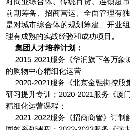
对商业综合体、传统百货、连锁超
前期筹备、招商营运、全面管理有
是对城市综合体的规划筹建、开业
理有成熟的实战经验和成功项目。
集团
人才培养计划
：
2015-2021
服务《
华润旗下各万象
的购物中心精细化运营
2020-2021
服务《
北京金融街控股
研习
提升专训
；
2020-2021
服务《
厦
精细化运营课程；
2021-2022
服务《
招商
商管》
订制
同的系列课程；
2022-2023
服务《
远