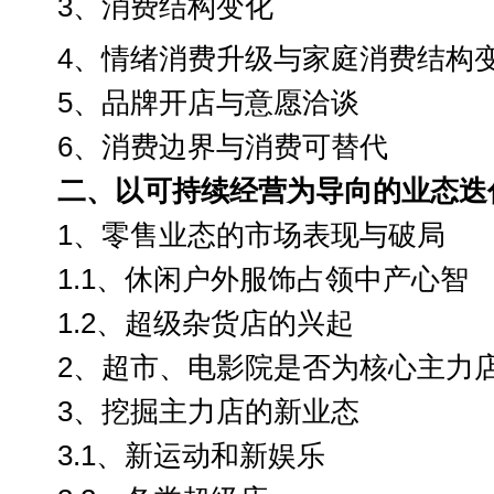
3、
消费结构变化
4、
情绪消费升级与家庭消费结构
5、
品牌开店
与意愿洽谈
6、
消费边界与消费可替代
二、以可持续经营为导向的业态迭
1、
零售业态的市场表现与破局
1.1
、休闲户外服饰占领中产心智
1.2
、超级杂货店的兴起
2、
超市、电影院是否为核心主力
3、
挖掘
主力店的新业态
3.1、新运动和新娱乐