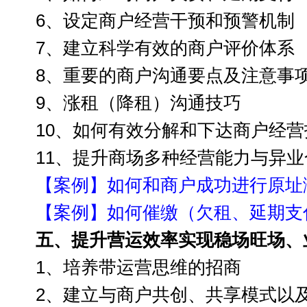
6、
设定商户经营干预和预警机制
7
、建立科学有效的商户评价体系
8
、重要的商户沟通
要点及注意事
9
、涨租（降租）沟通技巧
10
、如何有效分解和下达商户经营
11
、提升商场多种经营能力
与
异业
【案例】如何和
商户成功进行
原址
【案例】如何催缴（欠租、延期支
五、
提升营运效率实现稳场旺场、
1、培养带运营思维的招商
2、建立
与商户共创、共享模式以