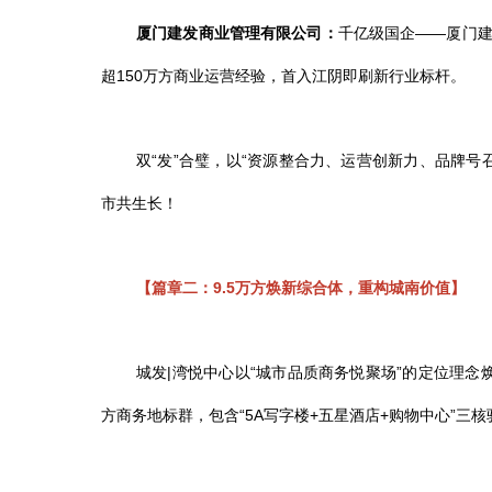
厦门建发
商业管理有限公司
：
千亿级国企
——
厦门
超
1
5
0万方商业运营经验，首入江阴即刷新行业标杆
。
双“发”合璧，以“资源整合力、运营创新力、品牌
市共生长！
【篇章二：
9.5万方焕新综合体，重构城南价值】
城发
|
湾悦中心以
“
城市品质商务悦聚场
”
的定位
理念
方商务地标群
，
包含
“5A写字楼+五星酒店+购物中心”三