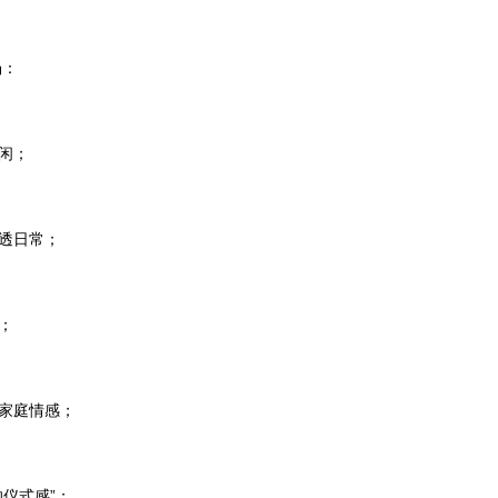
场：
闲；
透日常；
；
家庭情感；
的仪式感”；