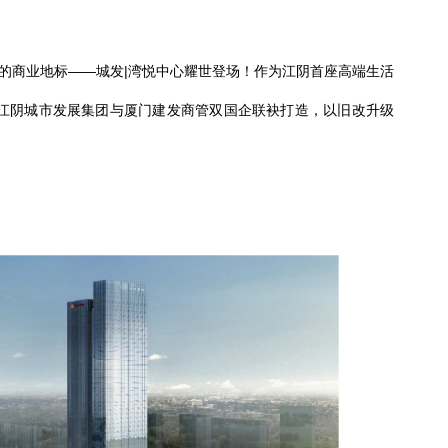
的商业地标——城发
|
湾悦中心耀世登场！作为江阴首座高端生活
由江阴城市发展集团与厦门建发商管双国企联袂打造，以旧改升级