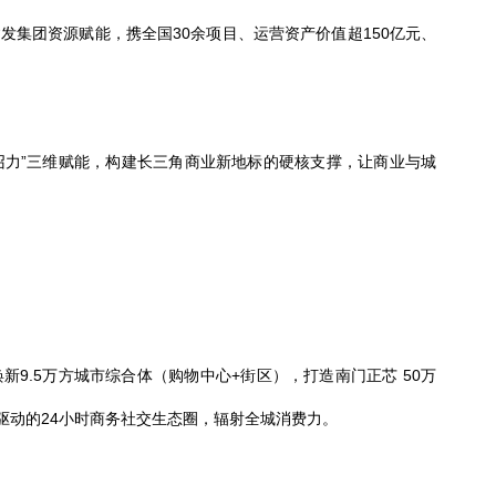
建发集团
资源赋能，携全国
30余
项目
、运营资产价值超
150
亿元
、
号召力”三维赋能，构建长三角商业新地标的硬核支撑，让商业与城
焕新
9
.5万方城市综合体
（
购物中心
+街区
）
，打造南门正芯
50万
核驱动的24小时商务社交生态圈，辐射全城消费力。