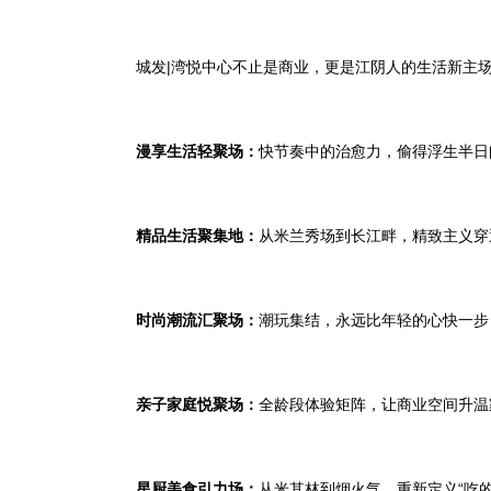
城发
|
湾悦中心不止是商业，更是江阴人的生活新主
漫享生活轻聚场：
快节奏中的治愈力，偷得浮生半日
精品生活聚集地：
从米兰秀场到长江畔，精致主义穿
时尚潮流汇聚场：
潮玩集结，永远比年轻的心快一步
亲子家庭悦聚场：
全龄段体验矩阵，让商业空间升温
星厨美食引力场：
从米其林到烟火气，重新定义
“吃