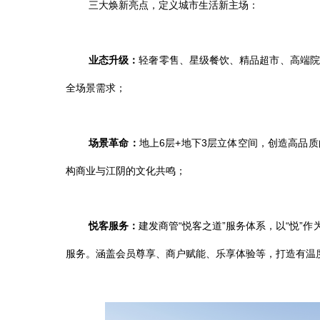
三大焕新亮点，定义城市生活新主场：
业态升级：
轻奢零售、星级餐饮、精品超市、高端院
全场景需求；
场景革命：
地上
6层+地下3层立体空间，
创造高品质
构商业与江阴的文化共鸣；
悦客
服务：
建发商管
“悦客之道”服务体系，
以
“悦”
服务。
涵盖会员尊享、商户赋能
、
乐享体验等
，打造有温