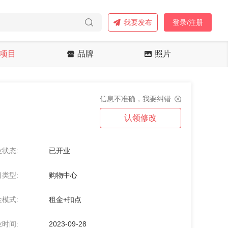
我要发布
登录/注册
项目
品牌
照片
信息不准确，我要纠错
认领修改
状态:
已开业
类型:
购物中心
模式:
租金+扣点
时间:
2023-09-28