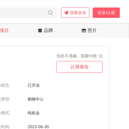
我要发布
登录/注册
项目
品牌
照片
信息不准确，我要纠错
认领修改
状态:
已开业
类型:
购物中心
模式:
纯租金
时间:
2023-06-30