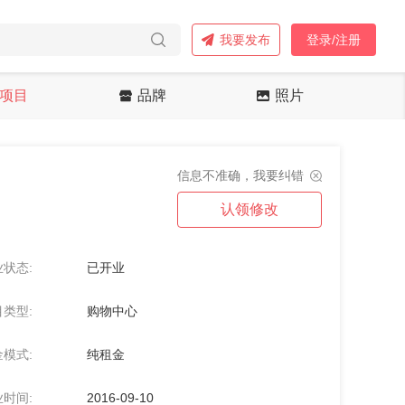
我要发布
登录/注册
项目
品牌
照片
信息不准确，我要纠错
认领修改
状态:
已开业
类型:
购物中心
模式:
纯租金
时间:
2016-09-10