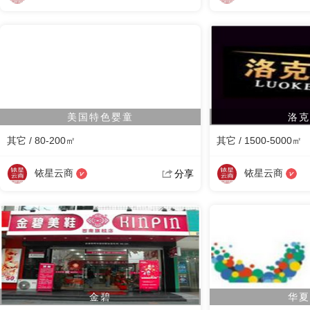
美国特色婴童
洛克
其它 / 80-200㎡
其它 / 1500-5000㎡
铱星云商
铱星云商
分享
金碧
华夏