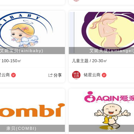
艾妮宝贝(ainibaby)
艾妮天使(ainiangel
100-150㎡
儿童主题 / 20-30㎡
星云商
铱星云商
分享
康贝(COMBI)
爱亲