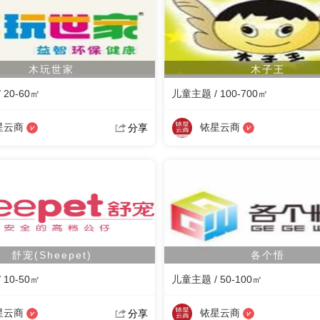
木玩世家
木子王
 20-60㎡
儿童主题 / 100-700㎡
星云商
铱星云商
分享
舒宠(Sheepet)
各个悟
 10-50㎡
儿童主题 / 50-100㎡
星云商
铱星云商
分享