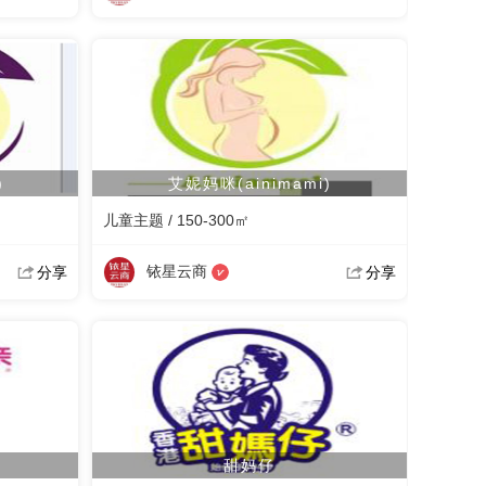
)
艾妮妈咪(ainimami)
儿童主题 / 150-300㎡
铱星云商
分享
分享
甜妈仔