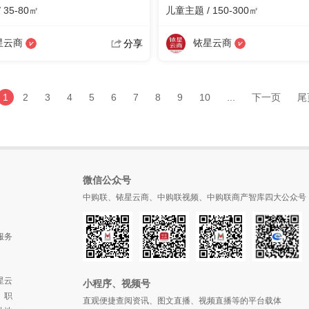
 35-80㎡
儿童主题 / 150-300㎡
星云商
铱星云商
分享
1
2
3
4
5
6
7
8
9
10
...
下一页
尾
微信公众号
中购联、铱星云商、中购联视频、中购联商产智库四大公众号
服务
星云
小程序、视频号
、职
直观便捷查阅资讯、图文直播、视频直播等的平台载体