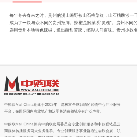
每年冬去春来之时，贵州的漫山遍野被山石榴染红，山石榴跋涉一
成为了一块与众不同的贵州招牌。辣椒是黔菜系“灵魂”。贵州不同
选用贵州本地特色辣椒，道出酸甜苦辣，缩影人间百味。贵州少数
中购联Mall China创建于2002年，是极富全球影响的购物中心产业服务
平台，在国际国内商业地产和泛零售消费领域享有广泛声誉。
中购联Mall China拥有中购联发展委员会专业创新服务和中购联铱星云
商媒体传播服务两大业务集群。专业创新服务事业群通过会议会展、职