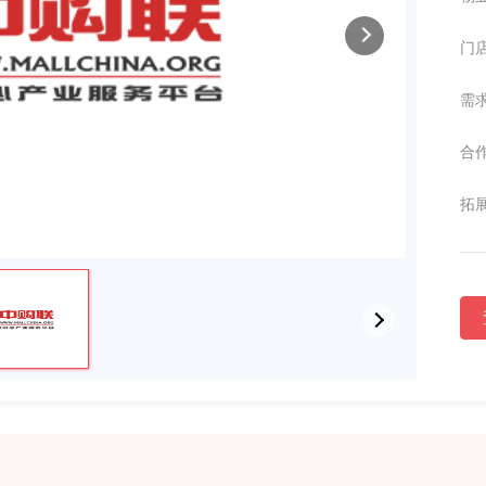
门店
需求
合作
拓展