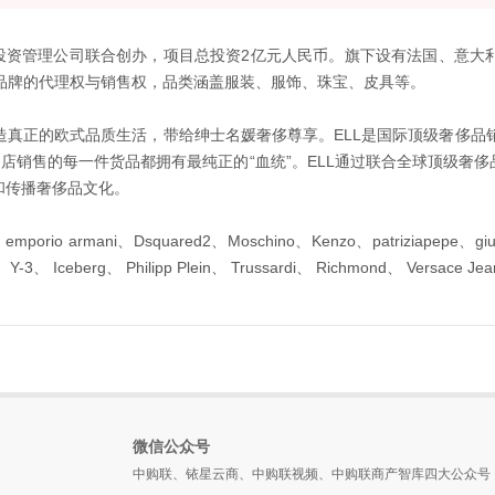
都投资管理公司联合创办，项目总投资2亿元人民币。旗下设有法国、意大
品牌的代理权与销售权，品类涵盖服装、服饰、珠宝、皮具等。
着为中国消费者打造真正的欧式品质生活，带给绅士名媛奢侈尊享。ELL是国际顶
门店销售的每一件货品都拥有最纯正的“血统”。ELL通过联合全球顶级奢
和传播奢侈品文化。
 armani、Dsquared2、Moschino、Kenzo、patriziapepe、giusepp
ans、 Y-3、 Iceberg、 Philipp Plein、 Trussardi、 Richmond、 Versac
微信公众号
中购联、铱星云商、中购联视频、中购联商产智库四大公众号