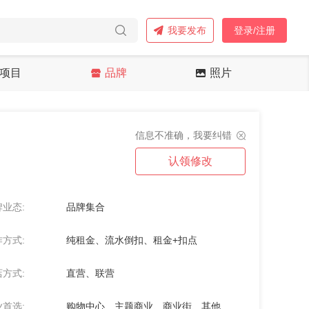
我要发布
登录/注册
项目
品牌
照片
信息不准确，我要纠错
认领修改
业态:
品牌集合
方式:
纯租金、流水倒扣、租金+扣点
方式:
直营、联营
首选:
购物中心、主题商业、商业街、其他