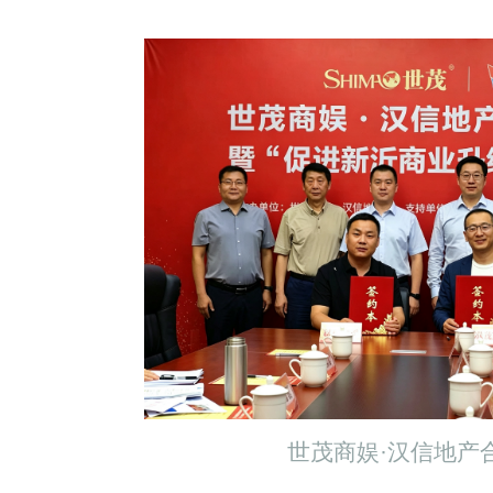
世茂商娱·汉信地产