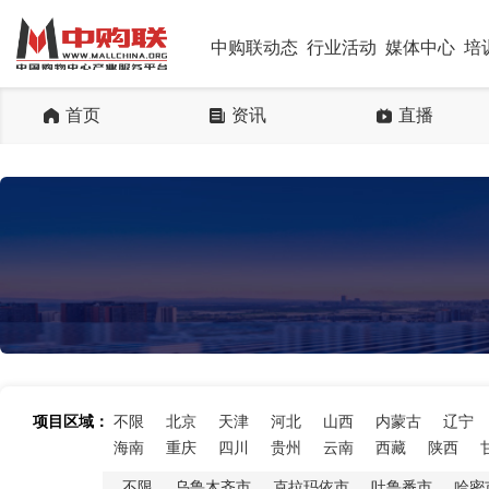
中购联动态
行业活动
媒体中心
培
首页
资讯
直播
项目区域：
不限
北京
天津
河北
山西
内蒙古
辽宁
海南
重庆
四川
贵州
云南
西藏
陕西
不限
乌鲁木齐市
克拉玛依市
吐鲁番市
哈密