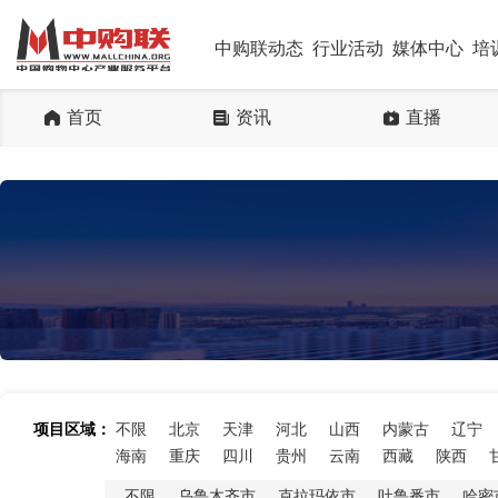
中购联动态
行业活动
媒体中心
培
首页
资讯
直播
项目区域：
不限
北京
天津
河北
山西
内蒙古
辽宁
海南
重庆
四川
贵州
云南
西藏
陕西
不限
乌鲁木齐市
克拉玛依市
吐鲁番市
哈密