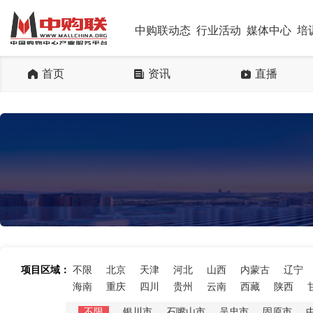
中购联动态
行业活动
媒体中心
培
首页
资讯
直播
项目区域：
不限
北京
天津
河北
山西
内蒙古
辽宁
海南
重庆
四川
贵州
云南
西藏
陕西
不限
银川市
石嘴山市
吴忠市
固原市