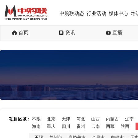
中购联动态
行业活动
媒体中心
培
首页
资讯
直播
项目区域：
不限
北京
天津
河北
山西
内蒙古
辽宁
海南
重庆
四川
贵州
云南
西藏
陕西
不限
兰州市
嘉峪关市
金昌市
白银市
天