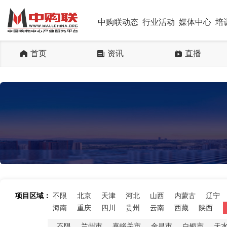
中购联动态
行业活动
媒体中心
培
首页
资讯
直播
项目区域：
不限
北京
天津
河北
山西
内蒙古
辽宁
海南
重庆
四川
贵州
云南
西藏
陕西
不限
兰州市
嘉峪关市
金昌市
白银市
天