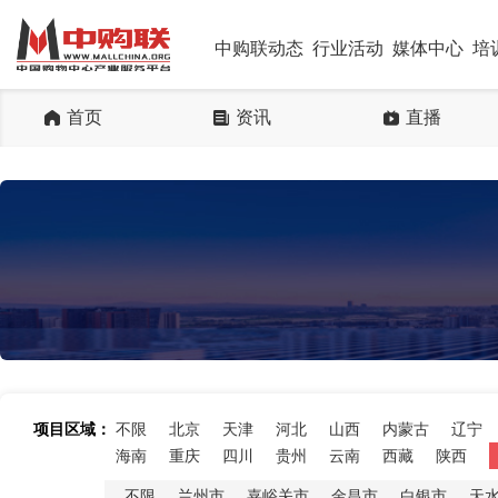
中购联动态
行业活动
媒体中心
培
首页
资讯
直播
项目区域：
不限
北京
天津
河北
山西
内蒙古
辽宁
海南
重庆
四川
贵州
云南
西藏
陕西
不限
兰州市
嘉峪关市
金昌市
白银市
天