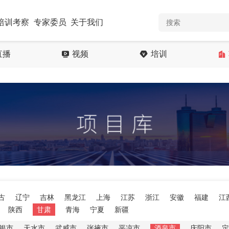
培训考察
专家委员
关于我们
直播
视频
培训
古
辽宁
吉林
黑龙江
上海
江苏
浙江
安徽
福建
江
陕西
甘肃
青海
宁夏
新疆
银市
天水市
武威市
张掖市
平凉市
酒泉市
庆阳市
定