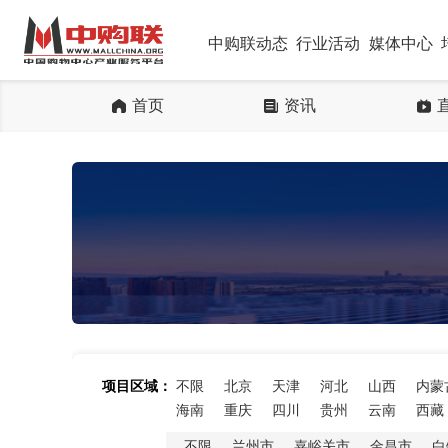
中购联动态
行业活动
媒体中心
首页
资讯
项目区域：
不限
北京
天津
河北
山西
内蒙
海南
重庆
四川
贵州
云南
西藏
不限
兰州市
嘉峪关市
金昌市
白