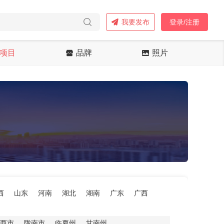
我要发布
登录/注册
项目
品牌
照片
西
山东
河南
湖北
湖南
广东
广西
西市
陇南市
临夏州
甘南州