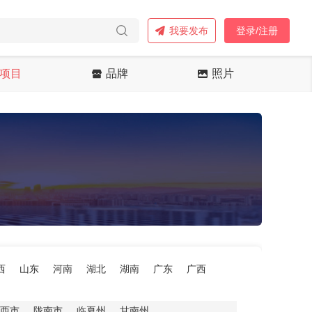
我要发布
登录/注册
项目
品牌
照片
西
山东
河南
湖北
湖南
广东
广西
西市
陇南市
临夏州
甘南州