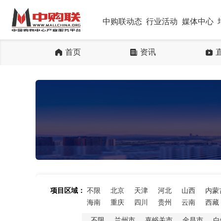
中购联动态
行业活动
媒体中心
首页
资讯
项目区域：
不限
北京
天津
河北
山西
内蒙
海南
重庆
四川
贵州
云南
西藏
不限
兰州市
嘉峪关市
金昌市
白