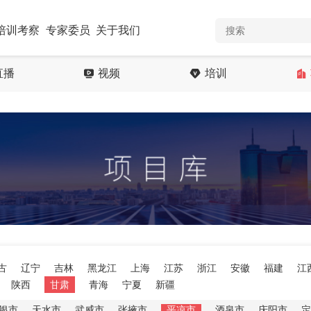
培训考察
专家委员
关于我们
直播
视频
培训
古
辽宁
吉林
黑龙江
上海
江苏
浙江
安徽
福建
江
陕西
甘肃
青海
宁夏
新疆
银市
天水市
武威市
张掖市
平凉市
酒泉市
庆阳市
定