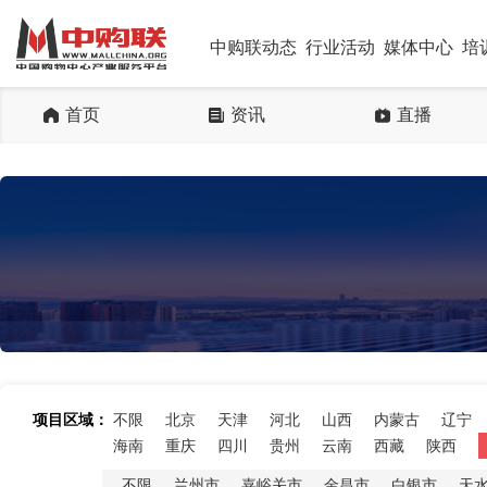
中购联动态
行业活动
媒体中心
培
首页
资讯
直播
项目区域：
不限
北京
天津
河北
山西
内蒙古
辽宁
海南
重庆
四川
贵州
云南
西藏
陕西
不限
兰州市
嘉峪关市
金昌市
白银市
天