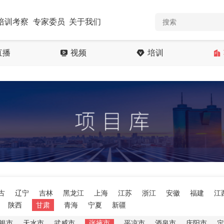
培训考察
专家委员
关于我们
直播
视频
培训
古
辽宁
吉林
黑龙江
上海
江苏
浙江
安徽
福建
江
陕西
甘肃
青海
宁夏
新疆
银市
天水市
武威市
张掖市
平凉市
酒泉市
庆阳市
定