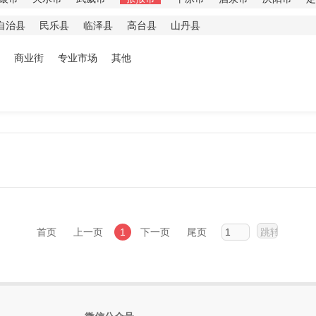
自治县
民乐县
临泽县
高台县
山丹县
商业街
专业市场
其他
首页
上一页
1
下一页
尾页