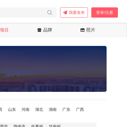
我要发布
登录/注册
项目
品牌
照片
西
山东
河南
湖北
湖南
广东
广西
西市
陇南市
临夏州
甘南州