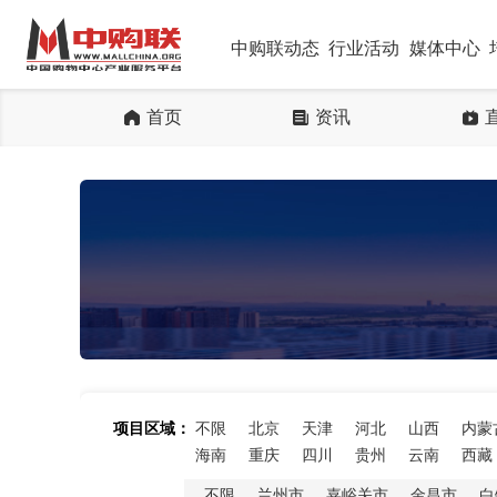
中购联动态
行业活动
媒体中心
首页
资讯
项目区域：
不限
北京
天津
河北
山西
内蒙
海南
重庆
四川
贵州
云南
西藏
不限
兰州市
嘉峪关市
金昌市
白